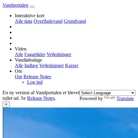
Vandportalen
Interaktive kort
Alle data
Overfladevand
Grundvand
Viden
Alle
Fagartikler
Vejledninger
Vandløbsdage
Alle
Indlæg
Vejledninger
Kurser
Om
Om
Release Notes
Log ind
En ny version af Vandportalen er blevet
rullet ud. Se
Release Notes
.
Powered by
Translate
×