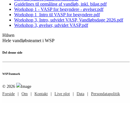
Guidelines til opmåling af vandløb, inkl. bilag.pdf
Workshop 1 - VASP for begyndere - øvelser.pdf
Workshop 1_Intro til VASP for begyndere.pdf
Workshop 3, Intro, udvidet VASP, Vandløbsdage 2026.pdf
Workshop 3, øvelser, udvidet VASP.pdf
Hilsen
Hele vandløbsteamet i WSP
Del denne side
WSP Danmark
©
2026
Forside
|
Om
|
Kontakt
|
Live plot
|
Data
|
Persondatapolitik