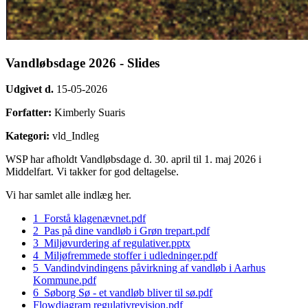
Vandløbsdage 2026 - Slides
Udgivet d.
15-05-2026
Forfatter:
Kimberly Suaris
Kategori:
vld_Indleg
WSP har afholdt Vandløbsdage d. 30. april til 1. maj 2026 i
Middelfart. Vi takker for god deltagelse.
Vi har samlet alle indlæg her.
1_Forstå klagenævnet.pdf
2_Pas på dine vandløb i Grøn trepart.pdf
3_Miljøvurdering af regulativer.pptx
4_Miljøfremmede stoffer i udledninger.pdf
5_Vandindvindingens påvirkning af vandløb i Aarhus
Kommune.pdf
6_Søborg Sø - et vandløb bliver til sø.pdf
Flowdiagram regulativrevision.pdf