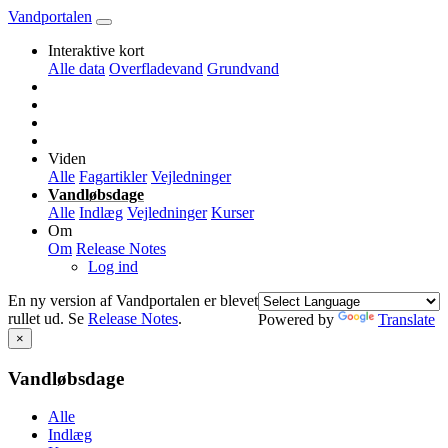
Vandportalen
Interaktive kort
Alle data
Overfladevand
Grundvand
Viden
Alle
Fagartikler
Vejledninger
Vandløbsdage
Alle
Indlæg
Vejledninger
Kurser
Om
Om
Release Notes
Log ind
En ny version af Vandportalen er blevet
rullet ud. Se
Release Notes
.
Powered by
Translate
×
Vandløbsdage
Alle
Indlæg